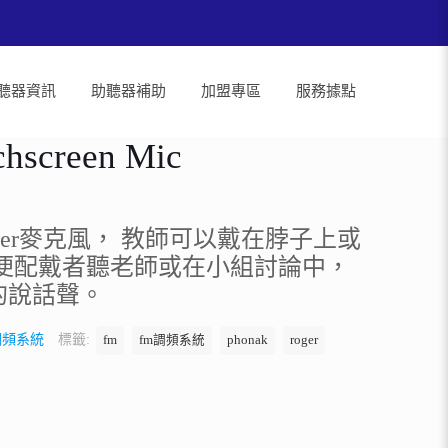
聽器資訊
助聽器補助
加盟專區
服務據點
chscreen Mic
ger麥克風， 教師可以戴在脖子上或
以便配戴者聽老師或在小組討論中，
的說話聲。
調頻系統
標籤:
fm
fm調頻系統
phonak
roger