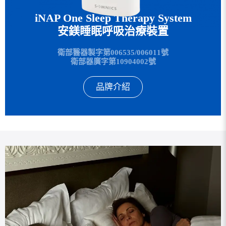
iNAP One Sleep Therapy System
安鎂睡眠呼吸治療裝置
衛部醫器製字第006535/006011號
衛部器廣字第10904002號
品牌介紹