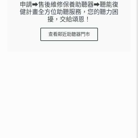
申請➡售後維修保養助聽器➡聽能復
健計畫全方位助聽服務，您的聽力困
擾，交給頌恩！
查看鄰近助聽器門市