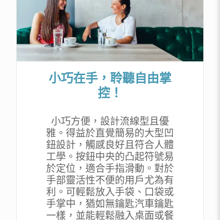
小巧在手，聆聽自由掌
控！
小巧方便，設計流線型且優
雅。得益於直覺簡易的大型凹
鈕設計，觸感良好且符合人體
工學。按鈕中央的凸起符號易
於定位，適合手指滑動。對於
手部靈活性不便的用戶尤為有
利。可輕鬆放入手袋、口袋或
手掌中，猶如無鑰匙汽車鑰匙
一樣，並能輕鬆融入桌面或餐