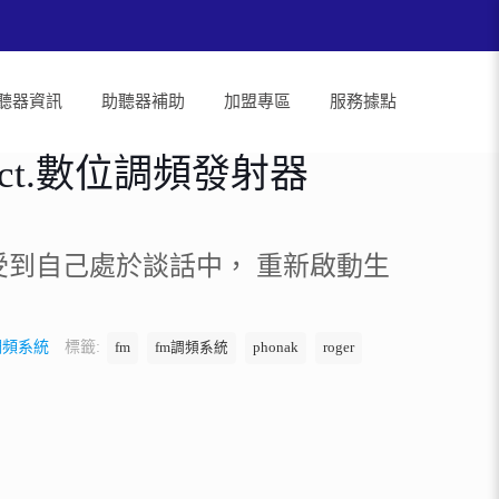
聽器資訊
助聽器補助
加盟專區
服務據點
elect.數位調頻發射器
受到自己處於談話中， 重新啟動生
調頻系統
標籤:
fm
fm調頻系統
phonak
roger