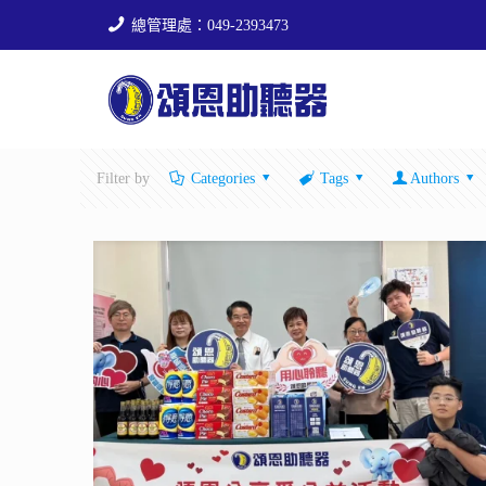
總管理處：049-2393473
Filter by
Categories
Tags
Authors