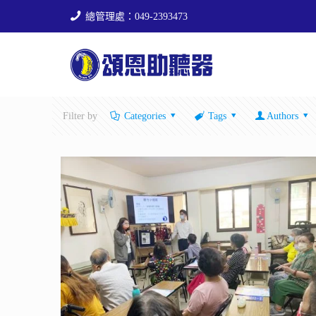
總管理處：049-2393473
Filter by
Categories
Tags
Authors