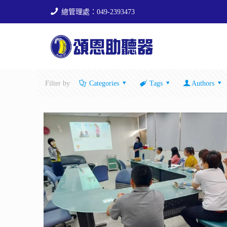
總管理處：049-2393473
Filter by
Categories
Tags
Authors