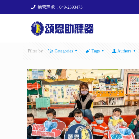
總管理處：049-2393473
Filter by
Categories
Tags
Authors