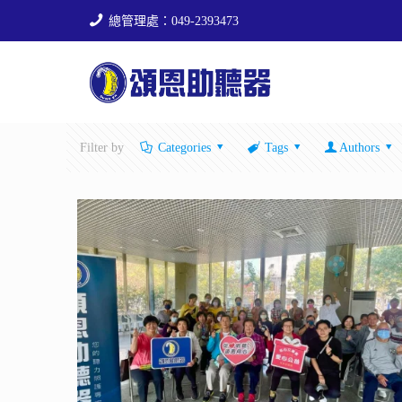
總管理處：049-2393473
Filter by
Categories
Tags
Authors