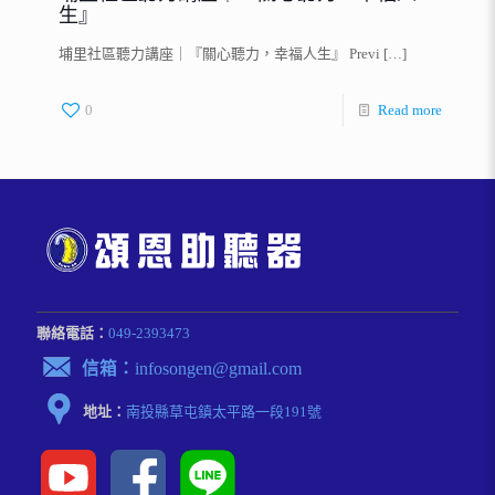
生』
埔里社區聽力講座｜『關心聽力，幸福人生』 Previ
[…]
0
Read more
聯絡電話：
049-2393473
信箱：
infosongen@gmail.com
地址：
南投縣草屯鎮太平路⼀段191號